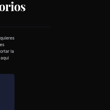
orios
 quieres
res
ortar la
 aqui