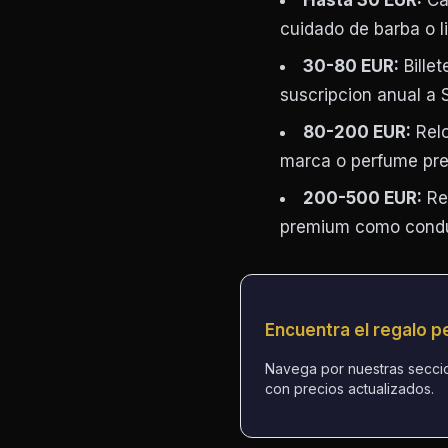
Hasta 30 EUR:
Cal
cuidado de barba o li
30-80 EUR:
Billet
suscripcion anual a S
80-200 EUR:
Relo
marca o perfume pr
200-500 EUR:
Rel
premium como condu
Encuentra el regalo p
Navega por nuestras secc
con precios actualizados.