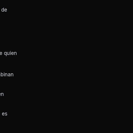
 de
e quien
mbinan
en
e es