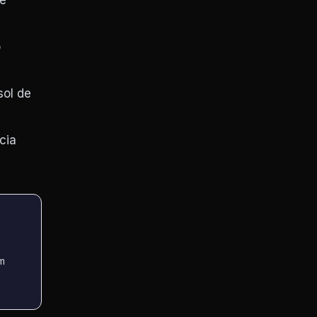
de
o
sol de
cia
m