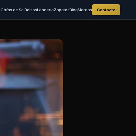
s
Gafas de Sol
Bolsos
Lencería
Zapatos
Blog
Marcas
Contacto