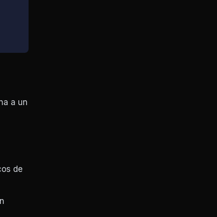
na a un
y
cos de
an