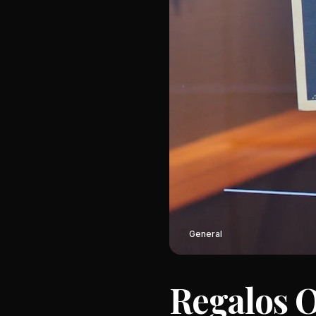
General
Regalos O