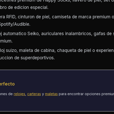
cetines premium de Happy Socks, llavero de piel, set 
bro de edicion especial.
era RFID, cinturon de piel, camiseta de marca premium 
potify/Audible.
j automatico Seiko, auriculares inalambricos, gafas de 
emium.
oj suizo, maleta de cabina, chaqueta de piel o experien
ccion de superdeportivos.
erfecto
iones de
relojes
,
carteras
y
maletas
para encontrar opciones premiu