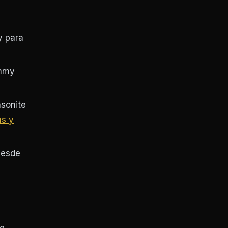
y para
ommy
sonite
as y
Desde