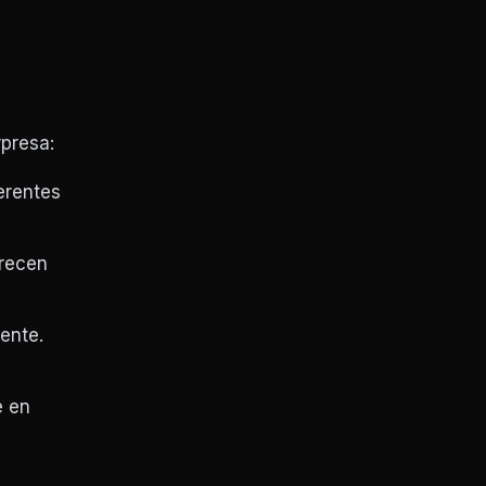
rpresa:
erentes
recen
ente.
e en