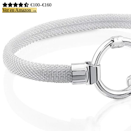
€100–€160
Ver en Amazon →