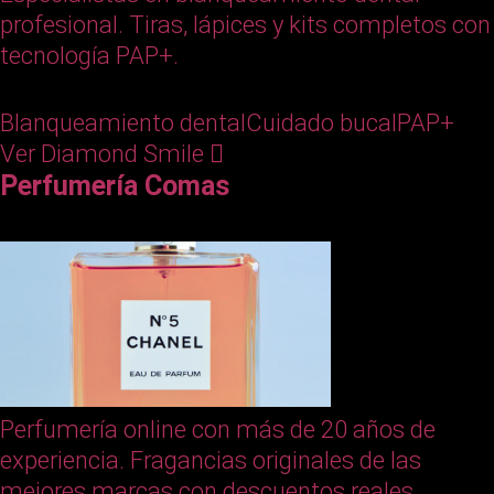
profesional. Tiras, lápices y kits completos con
tecnología PAP+.
Blanqueamiento dental
Cuidado bucal
PAP+
Ver Diamond Smile
Perfumería Comas
Perfumería online con más de 20 años de
experiencia. Fragancias originales de las
mejores marcas con descuentos reales.