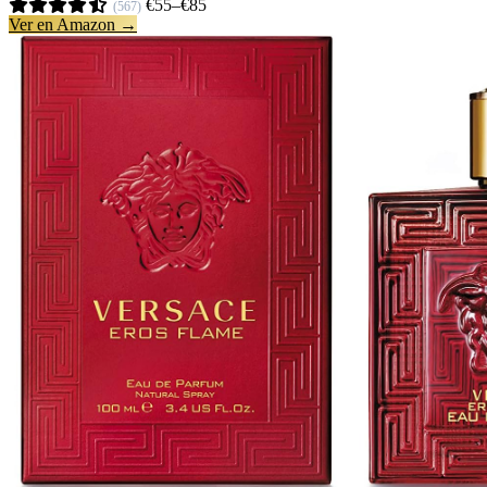
€55–€85
(567)
Ver en Amazon →