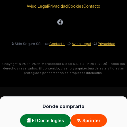
Aviso Legal
Privacidad
Cookies
Contacto
🔒 Sitio Seguro SSL
·
📧
Contacto
·
📋
Aviso Legal
·
🔐
Privacidad
Copyright © 2024-2026
Mercadonet Global S.L.
(CIF B98407901). Todos los
derechos reservados. El contenido, diseno y arquitectura de este sitio estan
protegidos por derechos de propiedad intelectual.
Dónde comprarlo
🏬 El Corte Inglés
🏃 Sprinter