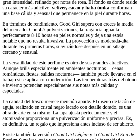
gran intensidad, refinado por notas de rosa. El fondo es donde reside
su carácter más adictivo:
vetiver, cacao y haba tonka
conforman
una base cálida y sensual que permanece en la piel durante horas.
En términos de rendimiento, Good Girl supera con creces la media
del mercado. Con 4-5 pulverizaciones, la fragancia aguanta
perfectamente 8-10 horas en pieles normales y deja una estela
notable que no resulta invasiva. La proyección es moderada-alta
durante las primeras horas, suavizándose después en un sillage
cercano y sensual.
La versatilidad de este perfume es otro de sus grandes atractivos.
Aunque brilla especialmente en ambientes nocturnos —cenas
románticas, fiestas, salidas nocturnas— también puede llevarse en el
trabajo si se aplica con moderación. Las temperaturas frías del otoño
e invierno potencian especialmente sus notas más cálidas y
especiadas.
La calidad del frasco merece mención aparte. El diseño de tacón de
aguja, realizado en cristal negro lacado con detalle dorado, es una
obra de arte en sí mismo. La tapa ajusta perfectamente y el
atomizador proporciona una pulverización uniforme y precisa. Es,
en definitiva, un regalo que impresiona antes incluso de ser abierto.
Existe también la versión
Good Girl Légère
y la
Good Girl Eau de