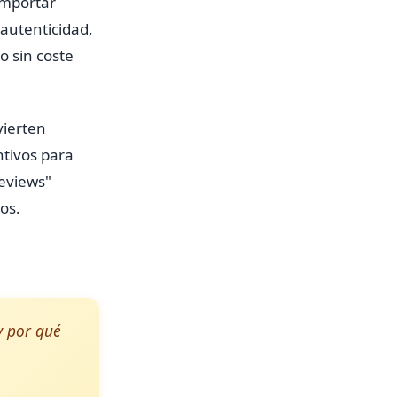
importar
autenticidad,
o sin coste
vierten
ntivos para
reviews"
os.
y por qué