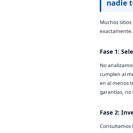
nadie 
Muchos sitios 
exactamente. 
Fase 1: Sel
No analizamos
cumplen al me
en al menos tr
garantías, no
Fase 2: Inv
Consultamos la