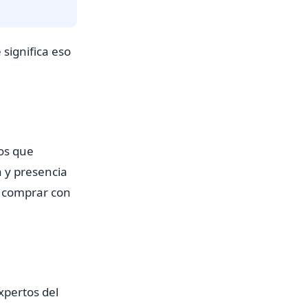
significa eso
os que
 y presencia
de comprar con
xpertos del