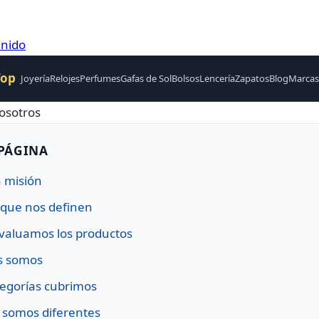
enido
Top
Joyería
Relojes
Perfumes
Gafas de Sol
Bolsos
Lencería
Zapatos
Blog
Marcas
osotros
 PÁGINA
 misión
 que nos definen
aluamos los productos
s somos
egorías cubrimos
 somos diferentes