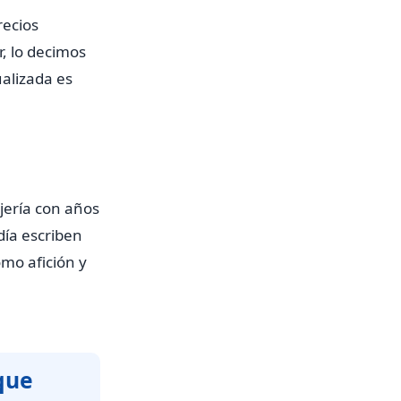
recios
, lo decimos
ualizada es
jería con años
día escriben
omo afición y
que