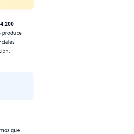
e
4.200
e produce
rciales
ción.
tamos que