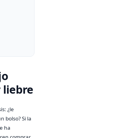
jo
 liebre
s: ¿le
n bolso? Si la
ue ha
ieren comprar