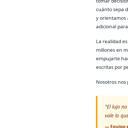
tomar decisio
cuánto sepa d
y orientamos 
adicional para
La realidad es
millones en m
empujarte hac
escritas por 
Nosotros nos 
"El lujo n
vale lo qu
— Equipo e