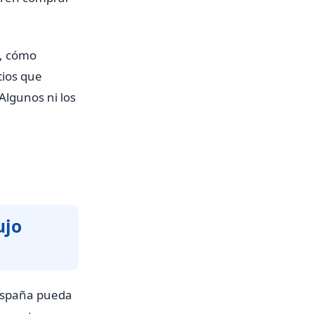
s, cómo
tios que
Algunos ni los
ujo
 España pueda