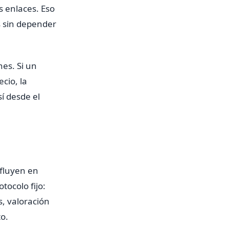
 enlaces. Eso
is sin depender
es. Si un
cio, la
 desde el
nfluyen en
ocolo fijo:
s, valoración
to.