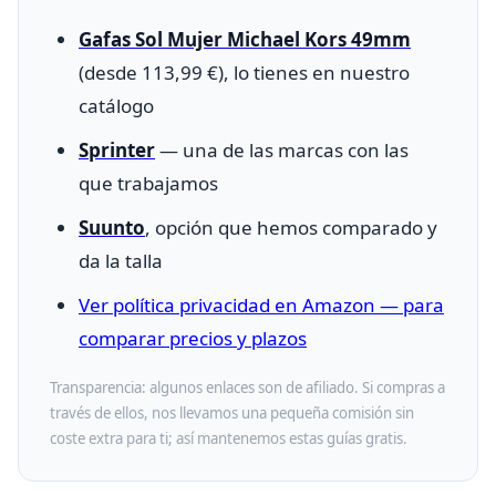
Gafas Sol Mujer Michael Kors 49mm
(desde 113,99 €), lo tienes en nuestro
catálogo
Sprinter
— una de las marcas con las
que trabajamos
Suunto
, opción que hemos comparado y
da la talla
Ver política privacidad en Amazon — para
comparar precios y plazos
Transparencia: algunos enlaces son de afiliado. Si compras a
través de ellos, nos llevamos una pequeña comisión sin
coste extra para ti; así mantenemos estas guías gratis.