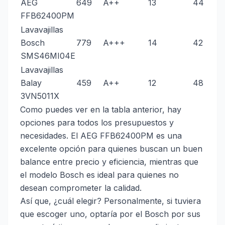
AEG
649
A++
13
44
FFB62400PM
Lavavajillas
Bosch
779
A+++
14
42
SMS46MI04E
Lavavajillas
Balay
459
A++
12
48
3VN5011X
Como puedes ver en la tabla anterior, hay
opciones para todos los presupuestos y
necesidades. El AEG FFB62400PM es una
excelente opción para quienes buscan un buen
balance entre precio y eficiencia, mientras que
el modelo Bosch es ideal para quienes no
desean comprometer la calidad.
Así que, ¿cuál elegir? Personalmente, si tuviera
que escoger uno, optaría por el Bosch por sus