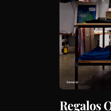
General
Regalos O