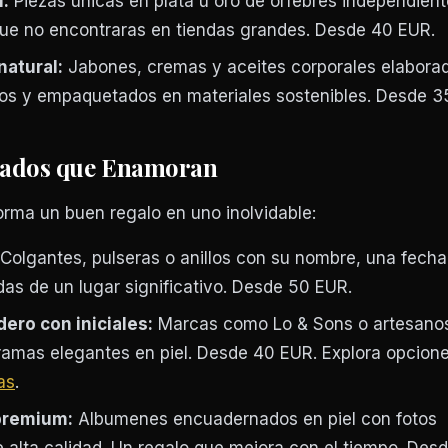
l:
Piezas unicas en plata u oro de orfebres independient
que no encontraras en tiendas grandes. Desde 40 EUR.
natural:
Jabones, cremas y aceites corporales elabora
cos y empaquetados en materiales sostenibles. Desde 3
zados que Enamoran
orma un buen regalo en uno inolvidable:
Colgantes, pulseras o anillos con su nombre, una fecha
as de un lugar significativo. Desde 50 EUR.
ro con iniciales:
Marcas como Lo & Sons o artesano
amas elegantes en piel. Desde 40 EUR. Explora opcion
as
.
premium:
Albumenes encuadernados en piel con fotos