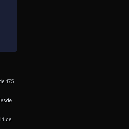
de 175
desde
rl de