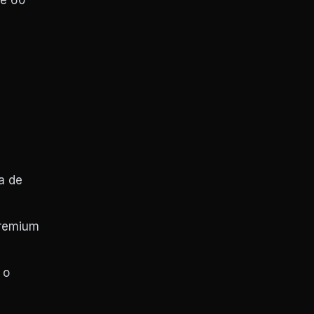
de 60
a de
premium
 o