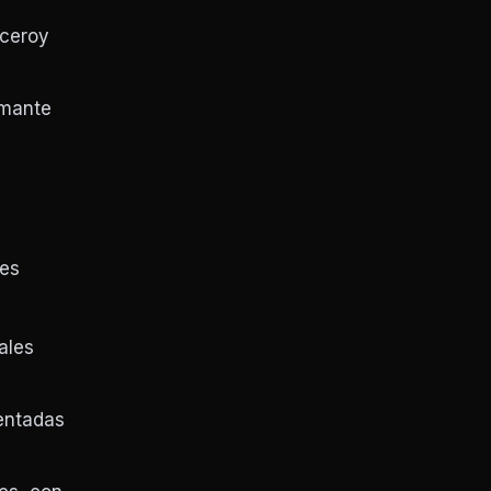
iceroy
amante
res
ales
entadas