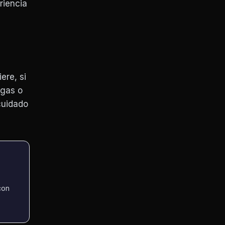
riencia
ere, si
igas o
cuidado
con