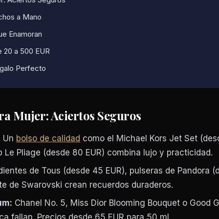
echos a Mano
que Enamoran
e 20 a 500 EUR
egalo Perfecto
ra Mujer: Aciertos Seguros
:
Un
bolso de calidad
como el Michael Kors Jet Set (des
Le Pliage (desde 80 EUR) combina lujo y practicidad.
ientes de Tous (desde 45 EUR), pulseras de Pandora (
te de Swarovski crean recuerdos duraderos.
um:
Chanel No. 5, Miss Dior Blooming Bouquet o Good Gi
ca fallan. Precios desde 65 EUR para 50 ml.