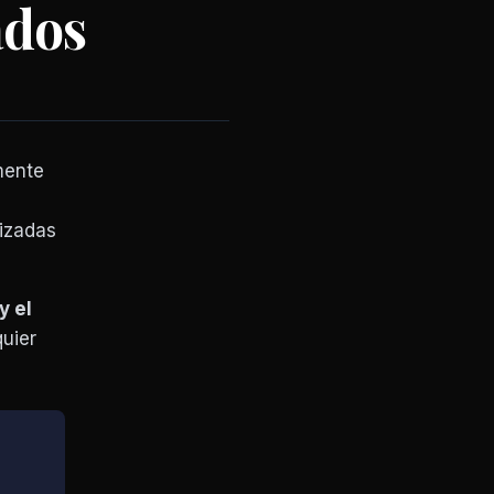
ados
mente
nizadas
y el
uier