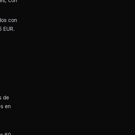
es, con
dos con
5 EUR.
s de
es en