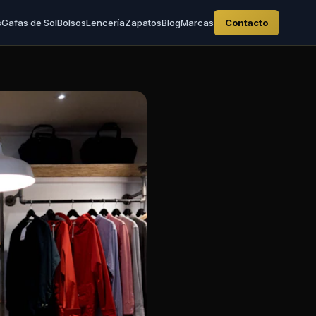
s
Gafas de Sol
Bolsos
Lencería
Zapatos
Blog
Marcas
Contacto