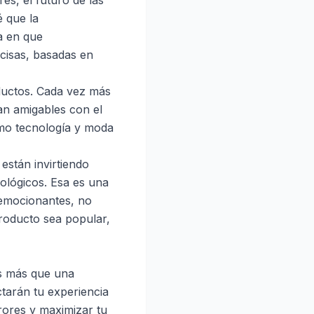
es, el futuro de las
 que la
ma en que
cisas, basadas en
ductos. Cada vez más
an amigables con el
omo tecnología y moda
están invirtiendo
ológicos. Esa es una
 emocionantes, no
 producto sea popular,
s más que una
ctarán tu experiencia
rores y maximizar tu