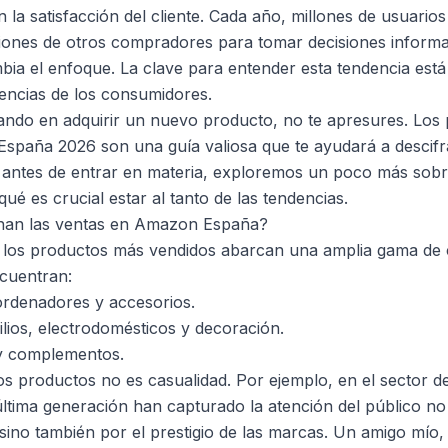
la satisfacción del cliente. Cada año, millones de usuarios
aciones de otros compradores para tomar decisiones inform
ia el enfoque. La clave para entender esta tendencia está 
rencias de los consumidores.
sando en adquirir un nuevo producto, no te apresures. Lo
paña 2026 son una guía valiosa que te ayudará a descifra
o antes de entrar en materia, exploremos un poco más sob
qué es crucial estar al tanto de las tendencias.
nan las ventas en Amazon España?
 los productos más vendidos abarcan una amplia gama de c
cuentran:
 ordenadores y accesorios.
ilios, electrodomésticos y decoración.
y complementos.
s productos no es casualidad. Por ejemplo, en el sector de 
última generación han capturado la atención del público no
ino también por el prestigio de las marcas. Un amigo mío, t