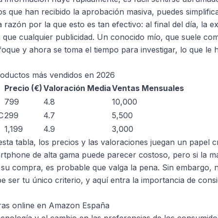
s que han recibido la aprobación masiva, puedes simplific
azón por la que esto es tan efectivo: al final del día, la e
 que cualquier publicidad. Un conocido mío, que suele co
foque y ahora se toma el tiempo para investigar, lo que le 
roductos más vendidos en 2026
Precio (€)
Valoración Media
Ventas Mensuales
799
4.8
10,000
C
299
4.7
5,500
1,199
4.9
3,000
ta tabla, los precios y las valoraciones juegan un papel cr
tphone de alta gama puede parecer costoso, pero si la ma
 su compra, es probable que valga la pena. Sin embargo, n
 ser tu único criterio, y aquí entra la importancia de cons
pras online en Amazon España