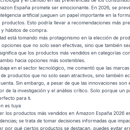
ecnología y el cambio en las preferencias de los consumidor
azon España promete ser emocionante. En 2026, se prevé
nteligencia artificial jueguen un papel importante en la for
 productos. Esto podría llevar a recomendaciones más pre
 y hábitos de compra.
idad está tomando más protagonismo en la elección de pro
opciones que no solo sean efectivas, sino que también se
significa que los productos más vendidos en categorías c
 cambio hacia opciones más sostenibles.
baja en el sector tecnológico, me comentó que las marcas 
de productos que no solo sean atractivos, sino también ec
cuenta. Sin embargo, a pesar de que las innovaciones son
lor de la investigación y el análisis crítico. Solo porque un
rfecto para ti.
ón es tuya
er los productos más vendidos en Amazon España 2026 e
ndencias; se trata de tomar decisiones informadas que impa
r por qué ciertos productos se destacan, puedes evitar er