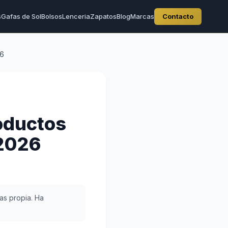
s
Gafas de Sol
Bolsos
Lenceria
Zapatos
Blog
Marcas
Contacto
26
oductos
2026
as propia. Ha