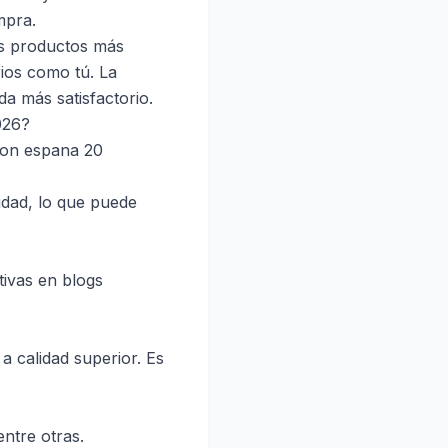
mpra.
os productos más
ios como tú. La
da más satisfactorio.
026?
zon espana 20
idad, lo que puede
ivas en blogs
 calidad superior. Es
entre otras.