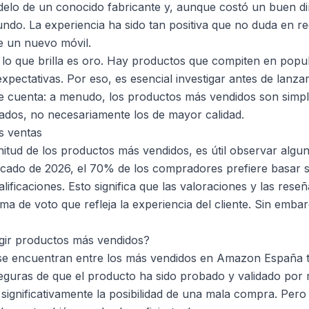
elo de un conocido fabricante y, aunque costó un buen di
undo. La experiencia ha sido tan positiva que no duda en 
e un nuevo móvil.
lo que brilla es oro. Hay productos que compiten en popu
xpectativas. Por eso, es esencial investigar antes de lanza
ie cuenta: a menudo, los productos más vendidos son simp
ados, no necesariamente los de mayor calidad.
as ventas
itud de los productos más vendidos, es útil observar algun
cado de 2026, el 70% de los compradores prefiere basar s
lificaciones. Esto significa que las valoraciones y las res
a de voto que refleja la experiencia del cliente. Sin emba
egir productos más vendidos?
se encuentran entre los más vendidos en Amazon España ti
seguras de que el producto ha sido probado y validado por 
significativamente la posibilidad de una mala compra. Pero