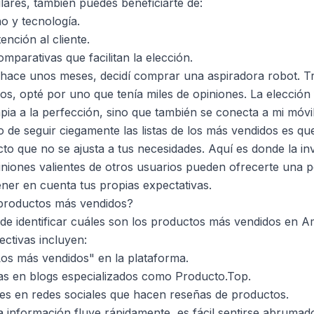
lares, también puedes beneficiarte de:
o y tecnología.
ención al cliente.
mparativas que facilitan la elección.
hace unos meses, decidí comprar una aspiradora robot. Tr
s, opté por uno que tenía miles de opiniones. La elección f
pia a la perfección, sino que también se conecta a mi móvil
ro de seguir ciegamente las listas de los más vendidos es q
to que no se ajusta a tus necesidades. Aquí es donde la inv
piniones valientes de otros usuarios pueden ofrecerte una p
ner en cuenta tus propias expectativas.
 productos más vendidos?
 de identificar cuáles son los productos más vendidos en
ectivas incluyen:
"Los más vendidos" en la plataforma.
as en blogs especializados como
Producto.Top
.
res en redes sociales que hacen reseñas de productos.
información fluye rápidamente, es fácil sentirse abrumado