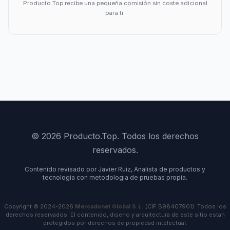
Producto Top recibe una pequeña comisión sin coste adicional
para ti.
© 2026 Producto.Top. Todos los derechos
reservados.
Contenido revisado por Javier Ruiz, Analista de productos y
tecnologia con metodologia de pruebas propia.
Copyright © 2024-2026
Mercadonet Global S.L.
(CIF B98407901). Todos los
derechos reservados. El contenido, diseno y arquitectura de este sitio estan
protegidos por derechos de propiedad intelectual.