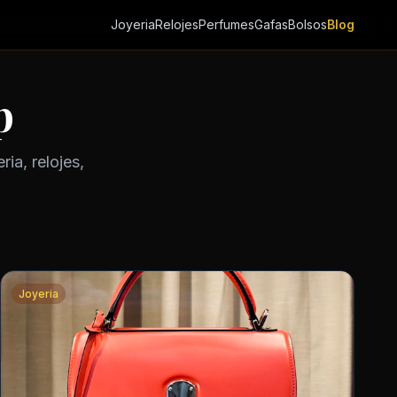
Joyeria
Relojes
Perfumes
Gafas
Bolsos
Blog
p
ia, relojes,
Joyeria