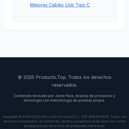
Mejores Cables Usb Tipo C
© 2026 Producto.Top. Todos los derechos
reservados.
Contenido revisado por Javier Ruiz, Analista de productos y
tecnologia con metodologia de pruebas propia.
Copyright © 2024-2026
Mercadonet Global S.L.
(CIF B98407901). Todos los
derechos reservados. El contenido, diseno y arquitectura de este sitio estan
protegidos por derechos de propiedad intelectual.