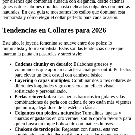
por diseños que combinan audacia con elegancia, desde cadenas
gruesas de eslabones dorados hasta delicados colgantes con piedras
naturales. En esta guía te mostramos los estilos que dominan esta
temporada y cómo elegir el collar perfecto para cada ocasión.
Tendencias en Collares para 2026
Este año, la joyería femenina se mueve entre dos polos: lo
minimalista y lo maximalista. Estas son las tendencias clave que
marcan la pauta en pasarelas y street style:
Cadenas chunky en dorado:
Eslabones gruesos y
voluminosos que aportan carácter a cualquier outfit. Perfectos
para elevar un look casual con camiseta básica.
Layering o capas múltiples:
Combinar dos o tres collares de
diferentes longitudes y grosores crea un efecto visual
sofisticado y personalizado.
Perlas reinventadas:
Las perlas barrocas irregulares y las
combinaciones de perla con cadena de oro están más vigentes
que nunca, alejándose de la estética clásica.
Colgantes con piedras naturales:
Turmalinas, ágatas y
cuarzos engastados en oro vermeil son la opción favorita para
quien busca un toque boho-chic con matices lujosos.
Chokers de terciopelo:
Regresan con fuerza, esta vez
combinados con detalles metálicos o cristales pequeños para