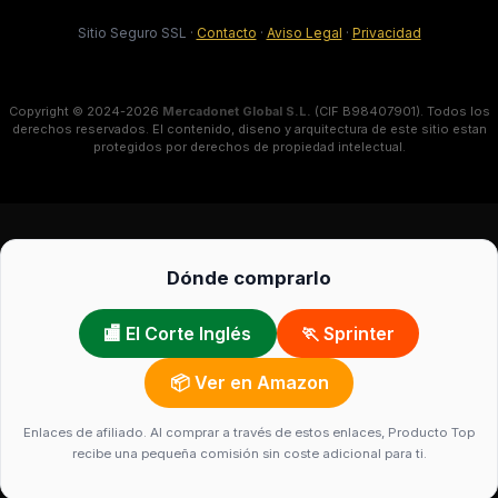
Sitio Seguro SSL
·
Contacto
·
Aviso Legal
·
Privacidad
Copyright © 2024-2026
Mercadonet Global S.L.
(CIF B98407901). Todos los
derechos reservados. El contenido, diseno y arquitectura de este sitio estan
protegidos por derechos de propiedad intelectual.
Dónde comprarlo
🏬 El Corte Inglés
🏃 Sprinter
📦 Ver en Amazon
Enlaces de afiliado. Al comprar a través de estos enlaces, Producto Top
recibe una pequeña comisión sin coste adicional para ti.