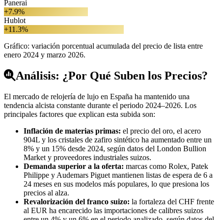
Panerai
+7.9%
Hublot
+11.3%
Gráfico: variación porcentual acumulada del precio de lista entre
enero 2024 y marzo 2026.
Análisis: ¿Por Qué Suben los Precios?
El mercado de relojería de lujo en España ha mantenido una
tendencia alcista constante durante el periodo 2024–2026. Los
principales factores que explican esta subida son:
Inflación de materias primas:
el precio del oro, el acero
904L y los cristales de zafiro sintético ha aumentado entre un
8% y un 15% desde 2024, según datos del London Bullion
Market y proveedores industriales suizos.
Demanda superior a la oferta:
marcas como Rolex, Patek
Philippe y Audemars Piguet mantienen listas de espera de 6 a
24 meses en sus modelos más populares, lo que presiona los
precios al alza.
Revalorización del franco suizo:
la fortaleza del CHF frente
al EUR ha encarecido las importaciones de calibres suizos
entre un 4% y un 6% en el periodo analizado, según datos del