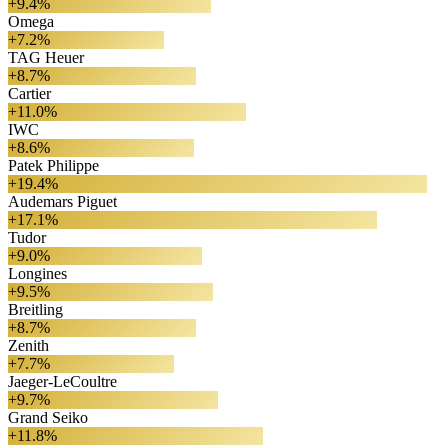
+9.4%
Omega
+7.2%
TAG Heuer
+8.7%
Cartier
+11.0%
IWC
+8.6%
Patek Philippe
+19.4%
Audemars Piguet
+17.1%
Tudor
+9.0%
Longines
+9.5%
Breitling
+8.7%
Zenith
+7.7%
Jaeger-LeCoultre
+9.7%
Grand Seiko
+11.8%