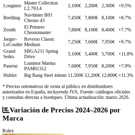
Master Collection
Longines
2,100€
2,200€
2,300€
+9.5%
L2.793.4
Navitimer B01
Breitling
7,450€
7,800€
8,100€
+8.7%
Chrono 43
El Primero
Zenith
7,800€
8,100€
8,400€
+7.7%
Chronomaster
Jaeger-
Reverso Classic
7,250€
7,600€
7,950€
+9.7%
LeCoultre
Medium
Grand
SBGA211 Spring
5,100€
5,400€
5,700€
+11.8%
Seiko
Drive
Luminor Marina
Panerai
7,600€
7,950€
8,200€
+7.9%
PAM01312
Hublot
Big Bang Steel 44mm
11,500€
12,200€
12,800€
+11.3%
* Precios orientativos de venta al público en distribuidores
autorizados en España, incluyendo IVA. Fuente: catálogos oficiales
y consultas directas a boutiques. Última actualización: marzo 2026.
Variación de Precios 2024–2026 por
Marca
Rolex