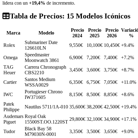
lidera con un
+19,4%
de incremento.
Tabla de Precios: 15 Modelos Icónicos
Precio
Precio
Precio
Variaci
Marca
Modelo
2024
2025
2026
%
Submariner Date
Rolex
9,550€
10,100€
10,450€
+9.4%
126610LN
Speedmaster
Omega
6,900€
7,200€
7,400€
+7.2%
Moonwatch 3861
TAG
Carrera Chronograph
3,450€
3,600€
3,750€
+8.7%
Heuer
CBS2210
Santos Medium
Cartier
6,350€
6,750€
7,050€
+11.0%
WSSA0029
Portugieser Chrono
IWC
8,150€
8,500€
8,850€
+8.6%
IW371605
Patek
Nautilus 5711/1A-010
35,600€
38,200€
42,500€
+19.4%
Philippe
Audemars
Royal Oak
29,800€
32,100€
34,900€
+17.1%
Piguet
15500ST.OO.1220ST
Black Bay 58
Tudor
3,350€
3,500€
3,650€
+9.0%
M79030N-0001