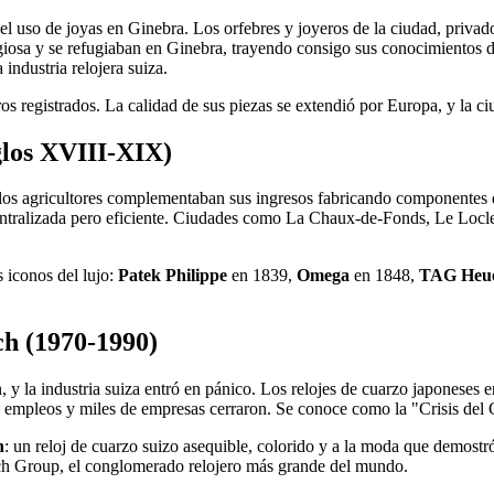
uso de joyas en Ginebra. Los orfebres y joyeros de la ciudad, privados
iosa y se refugiaban en Ginebra, trayendo consigo sus conocimientos de r
industria relojera suiza.
s registrados. La calidad de sus piezas se extendió por Europa, y la ci
iglos XVIII-XIX)
 los agricultores complementaban sus ingresos fabricando componentes de
ntralizada pero eficiente. Ciudades como La Chaux-de-Fonds, Le Locle 
 iconos del lujo:
Patek Philippe
en 1839,
Omega
en 1848,
TAG Heu
ch (1970-1990)
n, y la industria suiza entró en pánico. Los relojes de cuarzo japonese
us empleos y miles de empresas cerraron. Se conoce como la "Crisis del C
h
: un reloj de cuarzo suizo asequible, colorido y a la moda que demos
tch Group, el conglomerado relojero más grande del mundo.