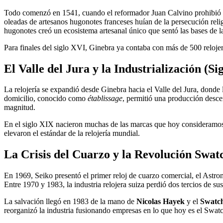
Todo comenzó en 1541, cuando el reformador Juan Calvino prohibió el 
oleadas de artesanos hugonotes franceses huían de la persecución relig
hugonotes creó un ecosistema artesanal único que sentó las bases de la 
Para finales del siglo XVI, Ginebra ya contaba con más de 500 relojero
El Valle del Jura y la Industrialización (S
La relojería se expandió desde Ginebra hacia el Valle del Jura, donde
domicilio, conocido como
établissage
, permitió una producción desce
magnitud.
En el siglo XIX nacieron muchas de las marcas que hoy consideramos
elevaron el estándar de la relojería mundial.
La Crisis del Cuarzo y la Revolución Swat
En 1969, Seiko presentó el primer reloj de cuarzo comercial, el Astro
Entre 1970 y 1983, la industria relojera suiza perdió dos tercios de s
La salvación llegó en 1983 de la mano de
Nicolas Hayek
y el
Swatc
reorganizó la industria fusionando empresas en lo que hoy es el Swa