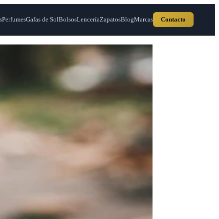
s
Perfumes
Gafas de Sol
Bolsos
Lencería
Zapatos
Blog
Marcas
Contacto