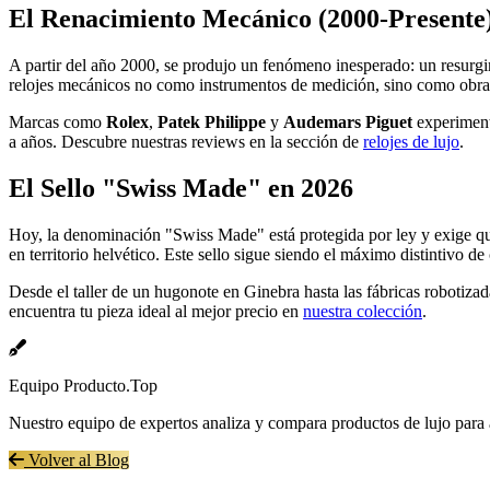
El Renacimiento Mecánico (2000-Presente
A partir del año 2000, se produjo un fenómeno inesperado: un resurgimi
relojes mecánicos no como instrumentos de medición, sino como obras d
Marcas como
Rolex
,
Patek Philippe
y
Audemars Piguet
experiment
a años. Descubre nuestras reviews en la sección de
relojes de lujo
.
El Sello "Swiss Made" en 2026
Hoy, la denominación "Swiss Made" está protegida por ley y exige que 
en territorio helvético. Este sello sigue siendo el máximo distintivo d
Desde el taller de un hugonote en Ginebra hasta las fábricas robotizada
encuentra tu pieza ideal al mejor precio en
nuestra colección
.
Equipo Producto.Top
Nuestro equipo de expertos analiza y compara productos de lujo para 
Volver al Blog