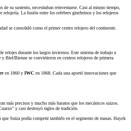
 de su sustento, necesitaban reinventarse. Casi al mismo tiempo,
elojería. La fusión entre los orfebres ginebrinos y los relojeros
udad se consolidó como el primer centro relojero del continente.
 relojes durante los largos inviernos. Este sistema de trabajo a
y Biel/Bienne se convirtieron en centros relojeros de primera
er
en 1860 y
IWC
en 1868. Cada una aportó innovaciones que
s eran más precisos y mucho más baratos que los mecánicos suizos.
uarzo" y casi destruyó siglos de tradición.
tró que Suiza podía competir también en el segmento de masas. Hayek