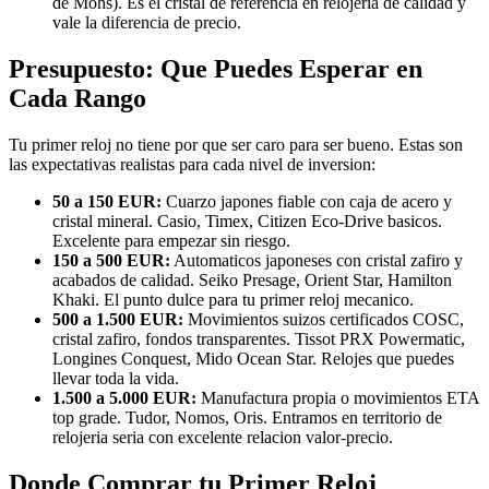
de Mohs). Es el cristal de referencia en relojeria de calidad y
vale la diferencia de precio.
Presupuesto: Que Puedes Esperar en
Cada Rango
Tu primer reloj no tiene por que ser caro para ser bueno. Estas son
las expectativas realistas para cada nivel de inversion:
50 a 150 EUR:
Cuarzo japones fiable con caja de acero y
cristal mineral. Casio, Timex, Citizen Eco-Drive basicos.
Excelente para empezar sin riesgo.
150 a 500 EUR:
Automaticos japoneses con cristal zafiro y
acabados de calidad. Seiko Presage, Orient Star, Hamilton
Khaki. El punto dulce para tu primer reloj mecanico.
500 a 1.500 EUR:
Movimientos suizos certificados COSC,
cristal zafiro, fondos transparentes. Tissot PRX Powermatic,
Longines Conquest, Mido Ocean Star. Relojes que puedes
llevar toda la vida.
1.500 a 5.000 EUR:
Manufactura propia o movimientos ETA
top grade. Tudor, Nomos, Oris. Entramos en territorio de
relojeria seria con excelente relacion valor-precio.
Donde Comprar tu Primer Reloj