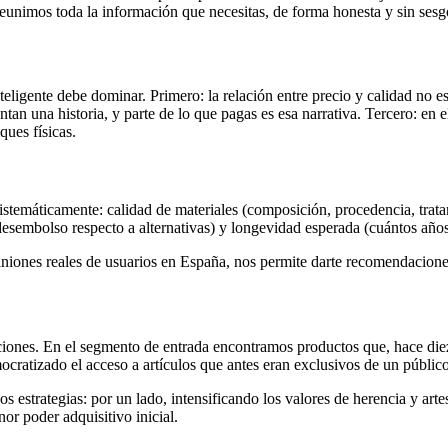
eunimos toda la información que necesitas, de forma honesta y sin sesg
eligente debe dominar. Primero: la relación entre precio y calidad no e
an una historia, y parte de lo que pagas es esa narrativa. Tercero: en 
ques físicas.
temáticamente: calidad de materiales (composición, procedencia, tratam
l desembolso respecto a alternativas) y longevidad esperada (cuántos año
niones reales de usuarios en España, nos permite darte recomendaciones
iones. En el segmento de entrada encontramos productos que, hace diez
cratizado el acceso a artículos que antes eran exclusivos de un públic
 estrategias: por un lado, intensificando los valores de herencia y arte
or poder adquisitivo inicial.