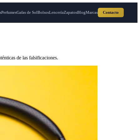
s
Perfumes
Gafas de Sol
Bolsos
Lencería
Zapatos
Blog
Marcas
Contacto
énticas de las falsificaciones.