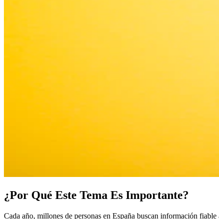
¿Por Qué Este Tema Es Importante?
Cada año, millones de personas en España buscan información fiable a