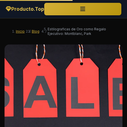
Producto.Top
Estilograficas de Oro como Regalo
Inicio
/
Blog
/
Ejecutivo: Montblanc, Park