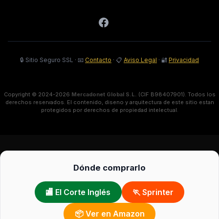
🔒 Sitio Seguro SSL
·
📧
Contacto
·
📋
Aviso Legal
·
🔐
Privacidad
Copyright © 2024-2026
Mercadonet Global S.L.
(CIF B98407901). Todos los
derechos reservados. El contenido, diseno y arquitectura de este sitio estan
protegidos por derechos de propiedad intelectual.
Dónde comprarlo
🏬 El Corte Inglés
🏃 Sprinter
📦 Ver en Amazon