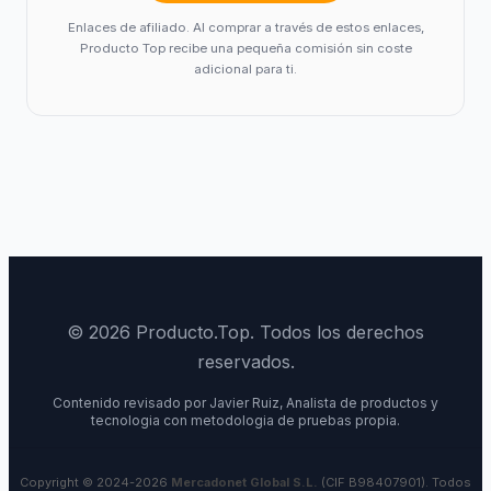
Enlaces de afiliado. Al comprar a través de estos enlaces,
Producto Top recibe una pequeña comisión sin coste
adicional para ti.
© 2026 Producto.Top. Todos los derechos
reservados.
Contenido revisado por Javier Ruiz, Analista de productos y
tecnologia con metodologia de pruebas propia.
Copyright © 2024-2026
Mercadonet Global S.L.
(CIF B98407901). Todos