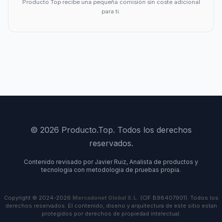
Producto Top recibe una pequeña comisión sin coste adicional
para ti.
© 2026 Producto.Top. Todos los derechos
reservados.
Contenido revisado por Javier Ruiz, Analista de productos y
tecnologia con metodologia de pruebas propia.
Copyright © 2024-2026
Mercadonet Global S.L.
(CIF B98407901). Todos los
derechos reservados. El contenido, diseno y arquitectura de este sitio estan
protegidos por derechos de propiedad intelectual.