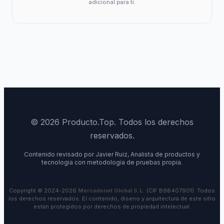
adicional para ti.
© 2026 Producto.Top. Todos los derechos
reservados.
Contenido revisado por Javier Ruiz, Analista de productos y
tecnologia con metodologia de pruebas propia.
Copyright © 2024-2026
Mercadonet Global S.L.
(CIF B98407901). Todos
los derechos reservados. El contenido, diseno y arquitectura de este sitio
estan protegidos por derechos de propiedad intelectual.