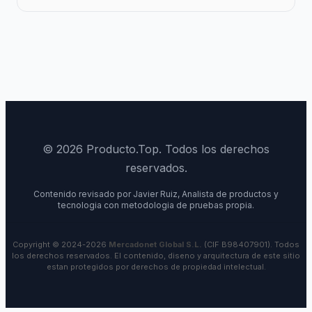
© 2026 Producto.Top. Todos los derechos
reservados.
Contenido revisado por Javier Ruiz, Analista de productos y
tecnologia con metodologia de pruebas propia.
Copyright © 2024-2026
Mercadonet Global S.L.
(CIF B98407901). Todos
los derechos reservados. El contenido, diseno y arquitectura de este sitio
estan protegidos por derechos de propiedad intelectual.