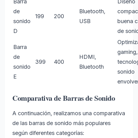
Barra
Diseño
de
Bluetooth,
compac
199
200
sonido
USB
buena c
D
de soni
Optimiz
Barra
gaming,
de
HDMI,
399
400
tecnolo
sonido
Bluetooth
sonido
E
envolve
Comparativa de Barras de Sonido
A continuación, realizamos una comparativa
de las barras de sonido más populares
según diferentes categorías: