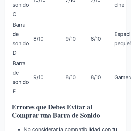
10/10
7/10
7/10
sonido
cine
C
Barra
de
Espaci
8/10
9/10
8/10
sonido
peque
D
Barra
de
9/10
8/10
8/10
Gamer
sonido
E
Errores que Debes Evitar al
Comprar una Barra de Sonido
No considerar la compatibilidad con tu