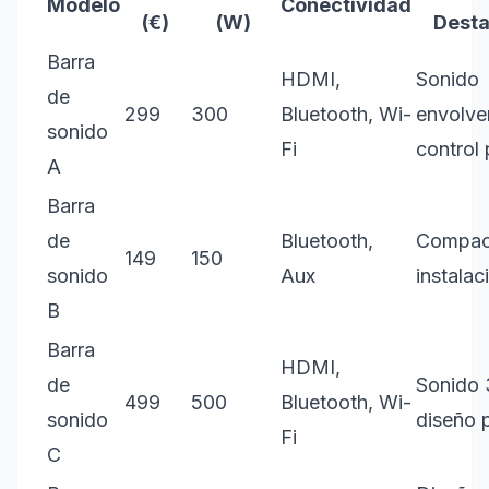
Modelo
Conectividad
(€)
(W)
Dest
Barra
HDMI,
Sonido
de
299
300
Bluetooth, Wi-
envolven
sonido
Fi
control
A
Barra
de
Bluetooth,
Compact
149
150
sonido
Aux
instalac
B
Barra
HDMI,
de
Sonido 
499
500
Bluetooth, Wi-
sonido
diseño 
Fi
C