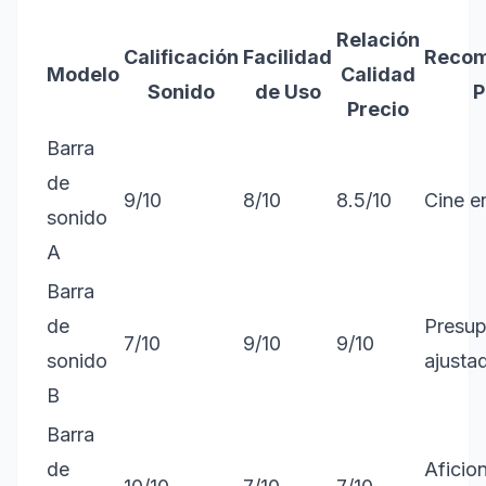
Relación
Calificación
Facilidad
Reco
Modelo
Calidad
Sonido
de Uso
P
Precio
Barra
de
9/10
8/10
8.5/10
Cine e
sonido
A
Barra
de
Presup
7/10
9/10
9/10
sonido
ajusta
B
Barra
de
Aficio