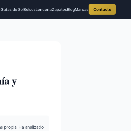
s
Gafas de Sol
Bolsos
Lencería
Zapatos
Blog
Marcas
Contacto
ía y
s propia. Ha analizado