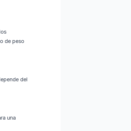
los
go de peso
 depende del
ara una