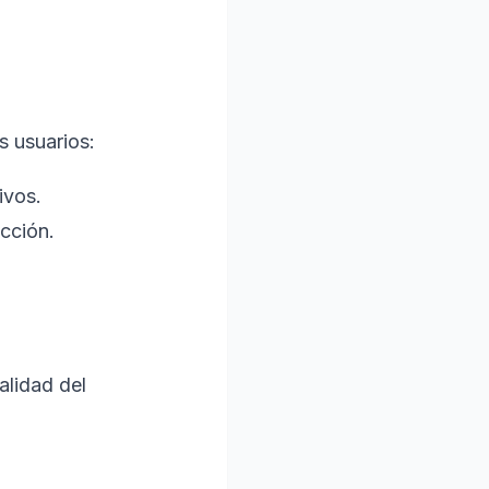
s usuarios:
ivos.
ección.
alidad del