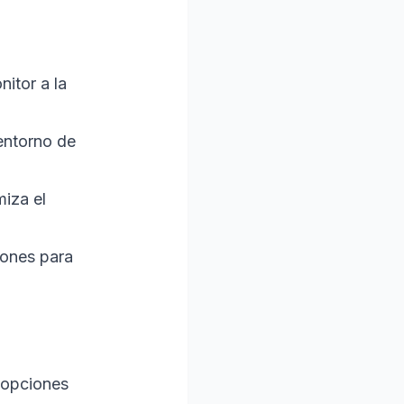
nitor a la
 entorno de
miza el
iones para
 opciones