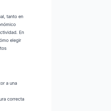
al, tanto en
onómico
ctividad. En
cómo elegir
tos
tor a una
ura correcta