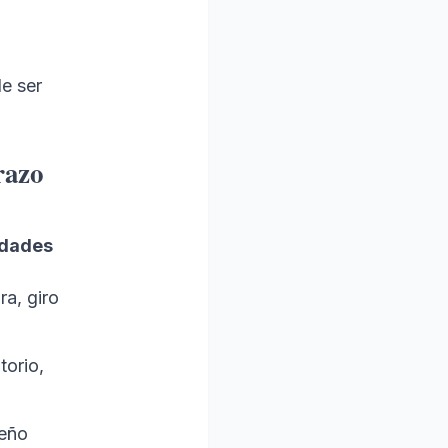
de ser
razo
idades
ra, giro
torio,
seño