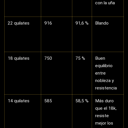
mejor los
golpes
9 quilates
375
37,5 %
El más duro
y el más
pálido de
color
Que el 9k sea más duro no lo convierte
automáticamente en mejor. Tiene menos de la mitad de
oro, así que su color amarillo es visiblemente más
apagado, su valor intrínseco es mucho menor y su alto
contenido de otros metales lo hace algo más propenso
a oscurecerse con el sudor y los productos de limpieza.
A cambio aguanta peor los arañazos que el 18k y cuesta
bastante menos. Para un anillo que vas a llevar todos los