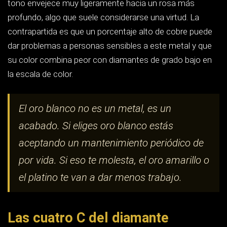
Las cuatro C del diamante
explicadas sin humo
Corte, color, claridad y quilate. Es el lenguaje que usan
todos los laboratorios del mundo y el que aparece en
cualquier informe gemológico. Entenderlo te permite
comparar dos presupuestos que a simple vista parecen
iguales y descubrir por qué uno cuesta el doble.
Corte (cut): la única C que crea el brillo
El corte no describe la forma de la piedra, describe lo bien
ejecutada que está su geometría: proporciones, simetría
y pulido. Un diamante devuelve luz porque sus facetas
están cortadas en los ángulos exactos para que la luz
que entra rebote dentro y salga por la corona. Si la piedra
es demasiado profunda, la luz se escapa por el pabellón y
el centro se ve oscuro; si es demasiado plana, se fuga