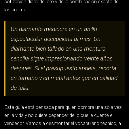
explicar qué influye de verdad en el precio y qué es puro
marketing, y a darte criterios de comprobación que
puedes aplicar tú mismo con el certificado delante. Todo
lo que leas aquí es verificable en la normativa española y
en los estándares públicos de los laboratorios
gemológicos.
Los quilates del oro: qué
significan 18k, 14k y 9k
El quilate mide dos cosas distintas y ahí empieza casi
toda la confusión. Cuando hablamos del metal, el quilate
expresa pureza sobre veinticuatro partes: el oro de 24
quilates es oro puro. Cuando hablamos de la piedra, el
quilate es una unidad de peso equivalente a 0,2 gramos.