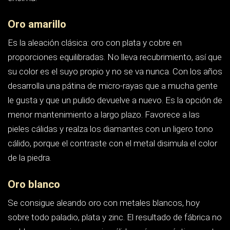
es blanco puro sino un gris cálido, así que prácticamente
todas las piezas de oro blanco salen de taller con un
baño de rodio, un metal del grupo del platino que aporta
ese blanco frío y brillante de escaparate. Ese baño es una
capa micrométrica y se desgasta con el roce. Según el
uso, entre uno y tres años después empezarás a ver un
tono amarillento en la zona interior del aro y en los
cantos. La solución es rodiar de nuevo: es un servicio
rutinario, barato comparado con la pieza, y muchas
joyerías lo incluyen en su mantenimiento anual.
Aviso sobre el níquel.
Históricamente el oro
blanco se aleaba con níquel, que es el alérgeno de
contacto más frecuente. La normativa europea de
restricción de sustancias químicas (Reglamento