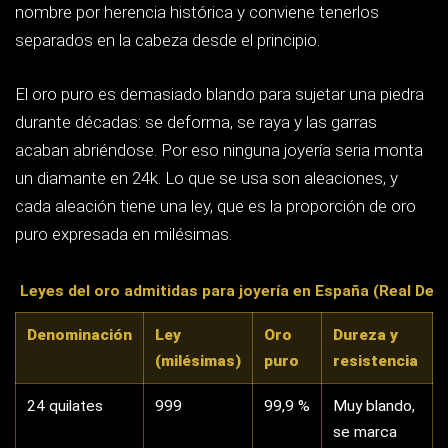
se marca
con la uña
22 quilates
916
91,6 %
Blando
18 quilates
750
75 %
Buen
equilibrio
entre
nobleza y
resistencia
14 quilates
585
58,5 %
Más duro
que el 18k,
resiste