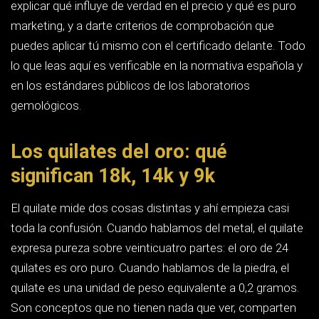
Son conceptos que no tienen nada que ver, comparten
nombre por herencia histórica y conviene tenerlos
separados en la cabeza desde el principio.
El oro puro es demasiado blando para sujetar una piedra
durante décadas: se deforma, se raya y las garras
acaban abriéndose. Por eso ninguna joyería seria monta
un diamante en 24k. Lo que se usa son aleaciones, y
cada aleación tiene una ley, que es la proporción de oro
puro expresada en milésimas.
Leyes del oro admitidas para joyería en España (Real Dec
Denominación
Ley
Oro
Dureza y
(milésimas)
puro
resistencia
24 quilates
999
99,9 %
Muy blando,