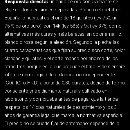
cotización diaria del oro y de la combinación exacta de
las cuatro C.
Un diamante mediocre en un anillo
espectacular decepciona al mes. Un
diamante bien tallado en una montura
sencilla sigue impresionando veinte años
después. Si el presupuesto aprieta, recorta
en tamaño y en metal antes que en calidad
de talla.
Esta guía está pensada para quien compra una sola vez
en la vida y no quiere depender de lo que le cuente el
vendedor. Vamos a desmontar el vocabulario técnico, a