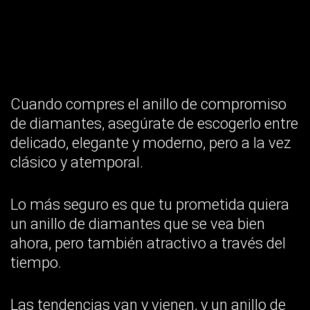
Las tendencias van y vienen, y un anillo de
compromiso se lleva décadas. Cuando se
trata de la piedra central conviene
seleccionar un corte que siga gustando
dentro de veinte años, no el que arrasa este
trimestre.
Entre las tendencias recientes destacan los
cortes de pera, óvalo y cojín, muy influidos
por lo que se ve en alfombras rojas y redes
sociales.
Si eliges un diamante de corte central
clásico, se recomienda que selecciones una
configuración moderna y viceversa.