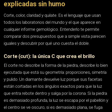
por abajo y aparece un efecto de ventana por el que casi
se ve a través.
El laboratorio GIA gradúa el corte en cinco niveles:
Excellent, Very Good, Good, Fair y Poor. Ojo con un
detalle que casi nadie explica: esa escala de corte solo
se aplica al brillante redondo. En las formas fancy
(ovalado, pera, princesa, esmeralda, cojín…) el informe
describe pulido y simetría, pero no emite una nota global
de corte, así que ahí tienes que mirar tú las proporciones
y, sobre todo, ver la piedra.
Para el brillante redondo, como orientación práctica, las
piedras que reciben las notas altas suelen moverse en
una mesa en torno al 54-58 % del diámetro y una
profundidad total entre el 59 y el 62,5 %, con culet