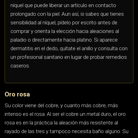
tono envejece muy ligeramente hacia un rosa más
profundo, algo que suele considerarse una virtud. La
contrapartida es que un porcentaje alto de cobre puede
dar problemas a personas sensibles a este metal y que
su color combina peor con diamantes de grado bajo en
la escala de color.
El oro blanco no es un metal, es un
acabado. Si eliges oro blanco estás
aceptando un mantenimiento periódico de
por vida. Si eso te molesta, el oro amarillo o
el platino te van a dar menos trabajo.