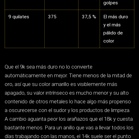
días trabajando con las manos, el 14k suele ser el punto
dulce; para una pieza de compromiso destinada a durar
generaciones, el 18k.
Cómo se lee el punzón dentro del aro
Toda joya de metal precioso comercializada legalmente
en España lleva grabadas en el interior del aro dos
marcas mínimas: la marca de la ley (750, 585, 375) y el
punzón de identificación del fabricante o importador, que
está registrado. Si compras una pieza sin ninguna marca,
sin garantía documental y sin factura, no tienes forma de
acreditar qué estás comprando ni a quién reclamar. Mira
el interior del aro con la linterna del móvil y una lupa antes
de pagar: es una comprobación de diez segundos que
descarta la mayoría de los problemas.