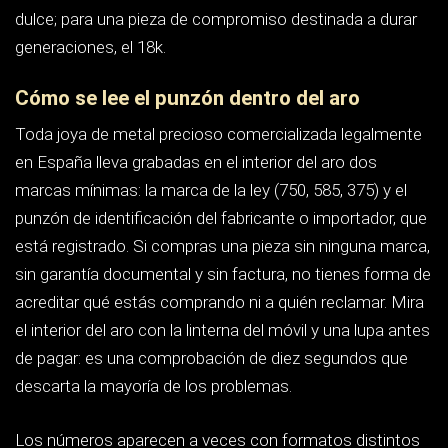
Los números aparecen a veces con formatos distintos
según el origen de la pieza: 18K, 750, 0.750 o 18kt
significan lo mismo. Lo que no debe aparecer nunca en
un anillo de oro macizo son siglas como GP, GF, HGE o
RGP, que indican baño de oro, oro laminado o
electrochapado sobre un metal base. Son piezas de
bisutería fina perfectamente legítimas, pero no son oro y
no deben venderse como tal.
Oro amarillo, oro blanco y oro
rosa: qué cambia de verdad
Los tres son oro con la misma ley. Lo que cambia es qué
metales acompañan al oro en el 25 % restante de una
aleación de 18k, y esa diferencia se nota en el color, en el
mantenimiento y en cómo se ve la piedra montada