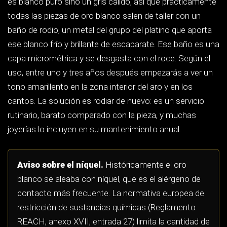
REACH, anexo XVII, entrada 27) limita la cantidad de
níquel que puede liberar un artículo en contacto
prolongado con la piel. Aun así, si sabes que tienes
sensibilidad al níquel, pídelo por escrito antes de
comprar y orienta la elección hacia aleaciones al
paladio o directamente hacia platino. Si aparece
dermatitis en el dedo, quítate el anillo y consulta con
un profesional sanitario en lugar de probar remedios
caseros.
Oro rosa
Su color viene del cobre, y cuanto más cobre, más
intenso es el rosa. Al ser el cobre un metal duro, el oro
rosa es en la práctica la aleación más resistente al
rayado de las tres y tampoco necesita baño alguno. Su