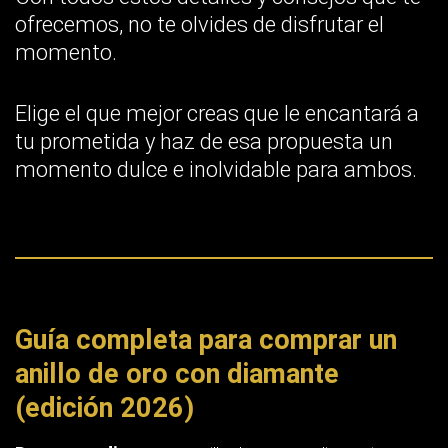
Respuesta directa:
un anillo de oro con diamante se
elige en dos decisiones separadas. Primero el metal: en
España lo habitual es el oro de 18 quilates (ley 750, un
75 % de oro puro), con 14k (ley 585) y 9k (ley 375) como
alternativas más duras y más baratas, en color amarillo,
blanco o rosa según la aleación. Segundo la piedra: las
cuatro características que fijan su precio son corte, color,
claridad y quilates, y el corte manda por encima de las
otras tres porque es lo que produce el brillo. Pide siempre
informe gemológico de un laboratorio independiente
(GIA, IGI o HRD) a partir de 0,30 quilates, decide de forma
consciente entre diamante natural y cultivado en
laboratorio, y comprueba antes de pagar que la tienda
respeta los 14 días naturales de desistimiento y los 3
años de garantía legal que marca la normativa española.
El precio no se puede fijar de antemano: depende de la