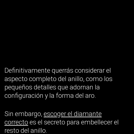
Definitivamente querrás considerar el
aspecto completo del anillo, como los
pequeños detalles que adornan la
configuración y la forma del aro.
Sin embargo,
escoger el diamante
correcto
es el secreto para embellecer el
resto del anillo.
Además de los cortes populares como
pera, óvalo y cojín, encontrarás una
variedad de otros cortes clásicos como
ronda, marquesa, esmeralda y asscher.