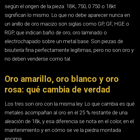
encima.
Oro amarillo
Es la aleación clásica: oro con plata y cobre en
proporciones equilibradas. No lleva recubrimiento, así que
su color es el suyo propio y no se va nunca. Con los años
desarrolla una pátina de micro-rayas que a mucha gente
le gusta y que un pulido devuelve a nuevo. Es la opción de
menor mantenimiento a largo plazo. Favorece a las
pieles cálidas y realza los diamantes con un ligero tono
cálido, porque el contraste con el metal disimula el color
de la piedra.
Oro blanco
Se consigue aleando oro con metales blancos, hoy
sobre todo paladio, plata y zinc. El resultado de fábrica no