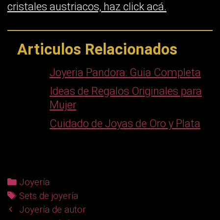
cristales austriacos, haz click acá.
Articulos Relacionados
Joyeria Pandora: Guia Completa
Ideas de Regalos Originales para
Mujer
Cuidado de Joyas de Oro y Plata
C
Joyería
a
T
Sets de joyería
P
t
a
Joyería de autor