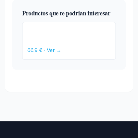
Productos que te podrian interesar
Soporte TV para Escritorio
Ewent EW1516 13"-27"
66.9 € · Ver →