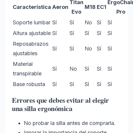
Titan
ErgoChai
Característica
Aeron
M18
EC1
Evo
Pro
Soporte lumbar
Sí
Sí
No
Sí
Sí
Altura ajustable
Sí
Sí
Sí
Sí
Sí
Reposabrazos
Sí
Sí
No
Sí
Sí
ajustables
Material
Sí
No
Sí
Sí
Sí
transpirable
Base robusta
Sí
Sí
Sí
Sí
Sí
Errores que debes evitar al elegir
una silla ergonómica
No probar la silla antes de comprarla.
Ignorar la importancia del soporte