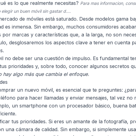
ué es lo que realmente necesitas?
Para mas informacion, consu
legir un buen móvil sin gastar d...
.
 mercado de móviles está saturado. Desde modelos gama ba
iedad es inmensa. Sin embargo, muchos consumidores acaba
s por marcas y características que, a la larga, no son nece
ículo, desglosaremos los aspectos clave a tener en cuenta p
s.
il no debe ser una cuestión de impulso. Es fundamental te
tus prioridades y, sobre todo, conocer algunos secretos qu
o hay algo más que cambia el enfoque.
ades
omprar un nuevo móvil, es esencial que te preguntes: ¿para 
teléfono para hacer llamadas y enviar mensajes, tal vez no
emplo, un smartphone con un procesador básico, buena ba
iciente.
ificar tus prioridades. Si eres un amante de la fotografía,
con una cámara de calidad. Sin embargo, si simplemente usa