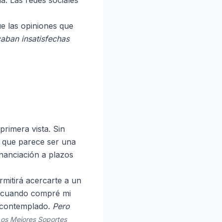
a. Las redes sociales
e las opiniones que
aban insatisfechas
rimera vista. Sin
o que parece ser una
nanciación a plazos
rmitirá acercarte a un
o cuando compré mi
a contemplado.
Pero
Los Mejores Soportes