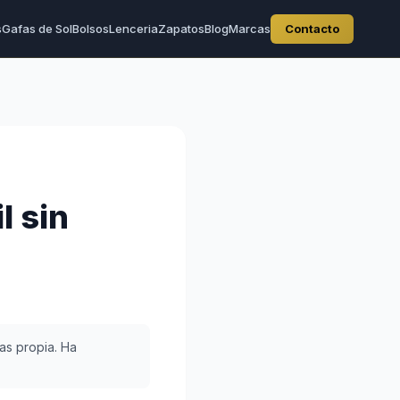
s
Gafas de Sol
Bolsos
Lenceria
Zapatos
Blog
Marcas
Contacto
l sin
as propia. Ha