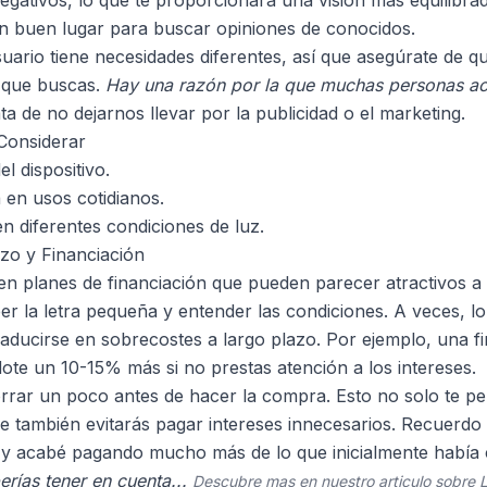
egativos, lo que te proporcionará una visión más equilibrad
n buen lugar para buscar opiniones de conocidos.
ario tiene necesidades diferentes, así que asegúrate de qu
o que buscas.
Hay una razón por la que muchas personas ac
ta de no dejarnos llevar por la publicidad o el marketing.
Considerar
l dispositivo.
 en usos cotidianos.
n diferentes condiciones de luz.
azo y Financiación
n planes de financiación que pueden parecer atractivos a p
eer la letra pequeña y entender las condiciones. A veces, l
aducirse en sobrecostes a largo plazo. Por ejemplo, una fi
te un 10-15% más si no prestas atención a los intereses.
orrar un poco antes de hacer la compra. Esto no solo te pe
e también evitarás pagar intereses innecesarios. Recuerd
s y acabé pagando mucho más de lo que inicialmente habí
rías tener en cuenta...
Descubre mas en nuestro articulo sobre