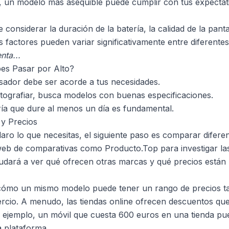
, un modelo más asequible puede cumplir con tus expectati
considerar la duración de la batería, la calidad de la panta
 factores pueden variar significativamente entre diferent
nta...
es Pasar por Alto?
sador debe ser acorde a tus necesidades.
otografiar, busca modelos con buenas especificaciones.
ía que dure al menos un día es fundamental.
y Precios
aro lo que necesitas, el siguiente paso es comparar difere
os web de comparativas como
Producto.Top
para investigar la
yudará a ver qué ofrecen otras marcas y qué precios están
cómo un mismo modelo puede tener un rango de precios t
rcio. A menudo, las tiendas online ofrecen descuentos qu
or ejemplo, un móvil que cuesta 600 euros en una tienda pu
 plataforma.