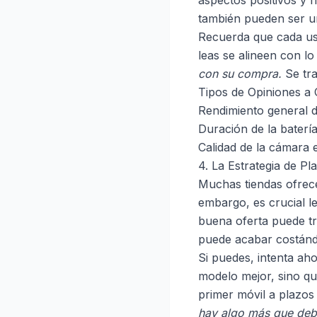
aspectos positivos y n
también pueden ser u
Recuerda que cada usu
leas se alineen con l
con su compra.
Se tra
Tipos de Opiniones a 
Rendimiento general de
Duración de la batería
Calidad de la cámara e
4. La Estrategia de Pl
Muchas tiendas ofrece
embargo, es crucial l
buena oferta puede tr
puede acabar costándo
Si puedes, intenta ah
modelo mejor, sino qu
primer móvil a plazo
hay algo más que debe