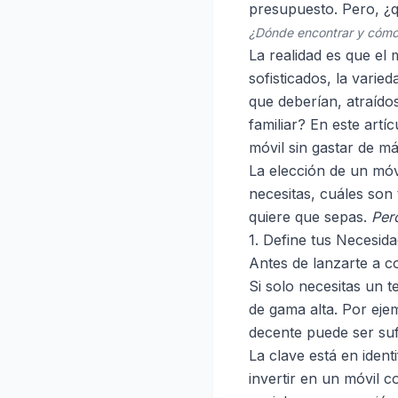
presupuesto. Pero, ¿q
¿Dónde encontrar y cómo e
La realidad es que el
sofisticados, la var
que deberían, atraído
familiar? En este art
móvil sin gastar de má
La elección de un móv
necesitas, cuáles son 
quiere que sepas.
Per
1. Define tus Necesid
Antes de lanzarte a c
Si solo necesitas un 
de gama alta. Por ej
decente puede ser suf
La clave está en ident
invertir en un móvil 