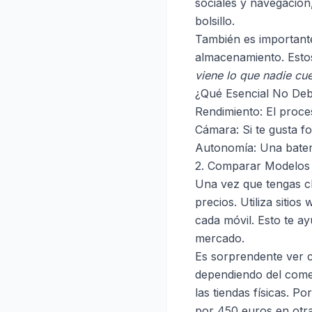
sociales y navegación
bolsillo.
También es importante 
almacenamiento. Estos
viene lo que nadie cue
¿Qué Esencial No Deb
Rendimiento: El proce
Cámara: Si te gusta f
Autonomía: Una bater
2. Comparar Modelos 
Una vez que tengas cl
precios. Utiliza siti
cada móvil. Esto te a
mercado.
Es sorprendente ver 
dependiendo del come
las tiendas físicas. P
por 450 euros en otra