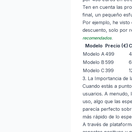
Ten en cuenta las pro
final, un pequeño esf
Por ejemplo, he visto
descuento, solo por r
recomendados
.
Modelo
Precio (€)
C
Modelo A
499
4
Modelo B
599
6
Modelo C
399
1
3. La Importancia de 
Cuando estás a punto 
usuarios. A menudo, l
uso, algo que las esp
parecía perfecto sobr
más rápido de lo espe
A través de platafo