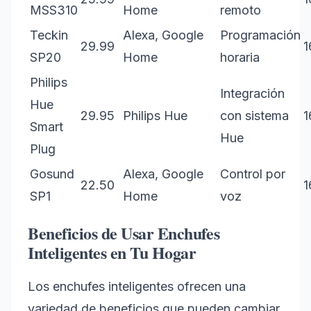
MSS310
Home
remoto
Teckin
Alexa, Google
Programación
29.99
1
SP20
Home
horaria
Philips
Integración
Hue
29.95
Philips Hue
con sistema
1
Smart
Hue
Plug
Gosund
Alexa, Google
Control por
22.50
1
SP1
Home
voz
Beneficios de Usar Enchufes
Inteligentes en Tu Hogar
Los enchufes inteligentes ofrecen una
variedad de beneficios que pueden cambiar