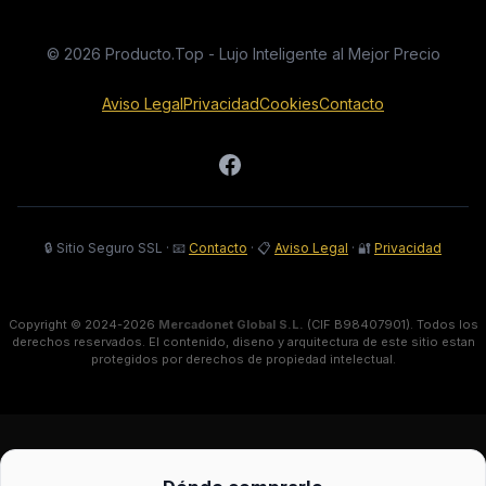
© 2026 Producto.Top - Lujo Inteligente al Mejor Precio
Aviso Legal
Privacidad
Cookies
Contacto
🔒 Sitio Seguro SSL
·
📧
Contacto
·
📋
Aviso Legal
·
🔐
Privacidad
Copyright © 2024-2026
Mercadonet Global S.L.
(CIF B98407901). Todos los
derechos reservados. El contenido, diseno y arquitectura de este sitio estan
protegidos por derechos de propiedad intelectual.