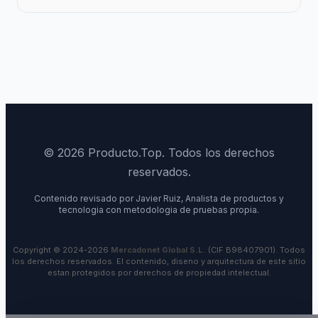
© 2026 Producto.Top. Todos los derechos
reservados.
Contenido revisado por Javier Ruiz, Analista de productos y
tecnologia con metodologia de pruebas propia.
Copyright © 2024-2026
Mercadonet Global S.L.
(CIF B98407901). Todos
los derechos reservados. El contenido, diseno y arquitectura de este sitio
estan protegidos por derechos de propiedad intelectual.