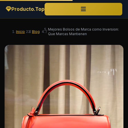
Producto.Top
Mejores Bolsos de Marca como Inversion:
Inicio
/
Blog
/
Que Marcas Mantienen