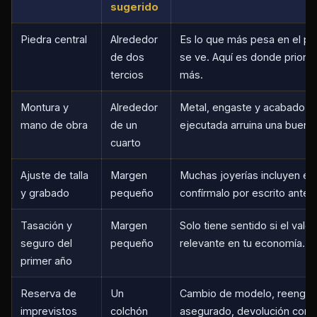
sugerido
Piedra central
Alrededor
Es lo que más pesa en el pr
de dos
se ve. Aquí es donde priorizar
tercios
más.
Montura y
Alrededor
Metal, engaste y acabado. 
mano de obra
de un
ejecutada arruina una buena 
cuarto
Ajuste de talla
Margen
Muchas joyerías incluyen el 
y grabado
pequeño
confírmalo por escrito antes
Tasación y
Margen
Solo tiene sentido si el valor
seguro del
pequeño
relevante en tu economía.
primer año
Reserva de
Un
Cambio de modelo, reengast
imprevistos
colchón
asegurado, devolución con p