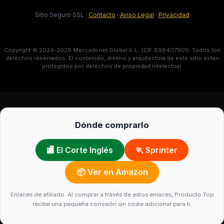
Sitio Seguro SSL
·
Contacto
·
Aviso Legal
·
Privacidad
Copyright © 2024-2026
Mercadonet Global S.L.
(CIF B98407901). Todos los
derechos reservados. El contenido, diseno y arquitectura de este sitio estan
protegidos por derechos de propiedad intelectual.
Dónde comprarlo
🏬 El Corte Inglés
🏃 Sprinter
📦 Ver en Amazon
Enlaces de afiliado. Al comprar a través de estos enlaces, Producto Top
recibe una pequeña comisión sin coste adicional para ti.