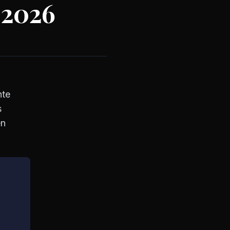
 2026
nte
s
en