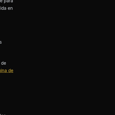
te para
mida en
s
 de
ina de