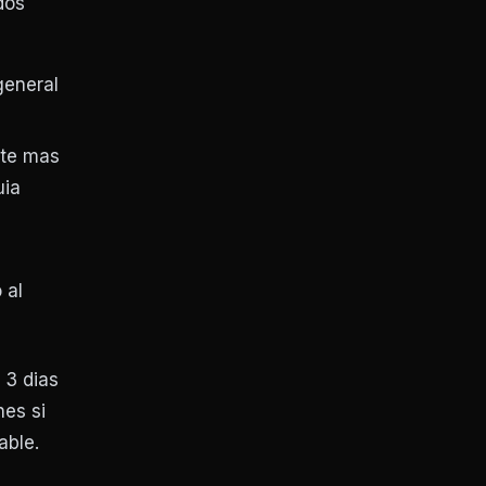
dos
general
nte mas
uia
 al
 3 dias
es si
able.