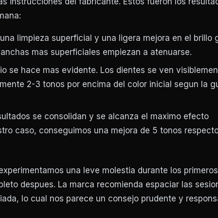
s instrucciones del fabricante. Estos fueron los resulta
mana:
na limpieza superficial y una ligera mejora en el brillo 
manchas mas superficiales empiezan a atenuarse.
o se hace mas evidente. Los dientes se ven visibleme
ente 2-3 tonos por encima del color inicial segun la g
ultados se consolidan y se alcanza el maximo efecto
stro caso, conseguimos una mejora de 5 tonos respecto
 experimentamos una leve molestia durante los primeros
leto despues. La marca recomienda espaciar las sesion
ciada, lo cual nos parece un consejo prudente y respons