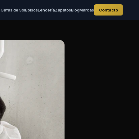
s
Gafas de Sol
Bolsos
Lencería
Zapatos
Blog
Marcas
Contacto