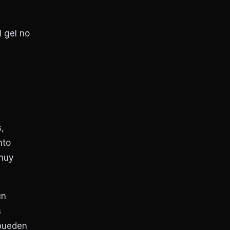
 gel no
.
,
nto
 muy
un
s
ueden