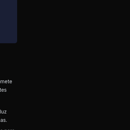
romete
tes
luz
as.