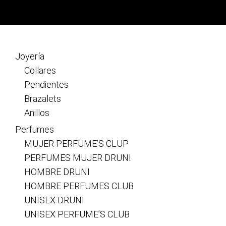
v
e
i
s
g
a
Joyería
t
Collares
i
Pendientes
o
Brazalets
n
Anillos
Perfumes
MUJER PERFUME’S CLUP
PERFUMES MUJER DRUNI
HOMBRE DRUNI
HOMBRE PERFUMES CLUB
UNISEX DRUNI
UNISEX PERFUME’S CLUB