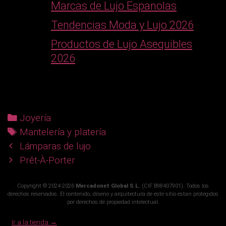
Marcas de Lujo Espanolas
Tendencias Moda y Lujo 2026
Productos de Lujo Asequibles
2026
C
Joyería
a
T
Mantelería y platería
P
t
a
Lámparas de lujo
o
e
g
Prêt-À-Porter
s
g
s
Copyright © 2024-2026
Mercadonet Global S.L.
(CIF B98407901). Todos los
t
o
derechos reservados. El contenido, diseno y arquitectura de este sitio estan protegidos
n
r
por derechos de propiedad intelectual.
a
i
Ir a la tienda →