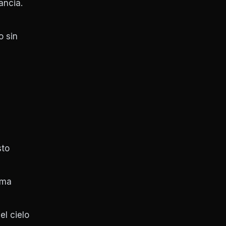
ancia.
o sin
sto
sma
l cielo