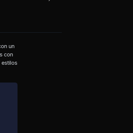
con un
os con
estilos