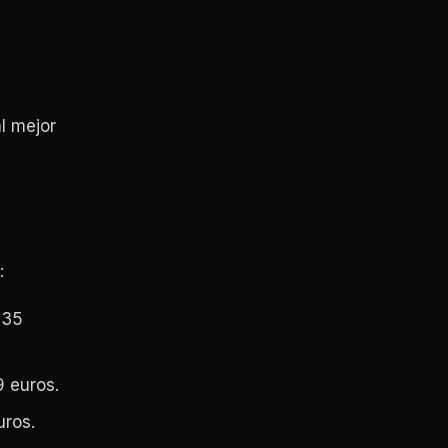
l mejor
:
 35
9 euros.
uros.