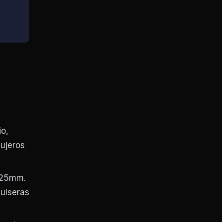
io,
gujeros
 25mm.
ulseras