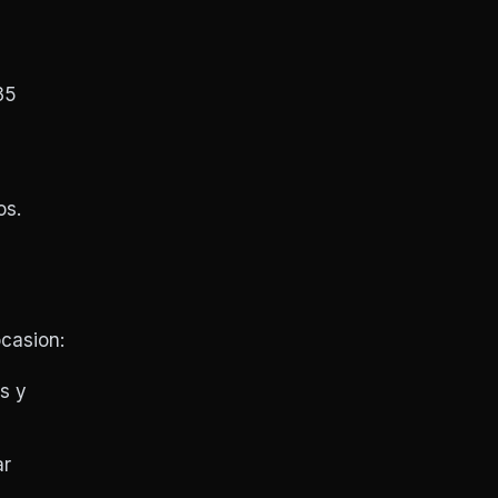
35
os.
casion:
s y
ar