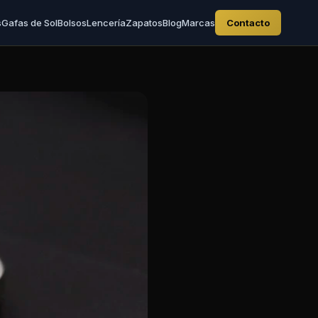
s
Gafas de Sol
Bolsos
Lencería
Zapatos
Blog
Marcas
Contacto