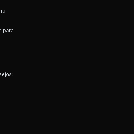
omo
o para
sejos: