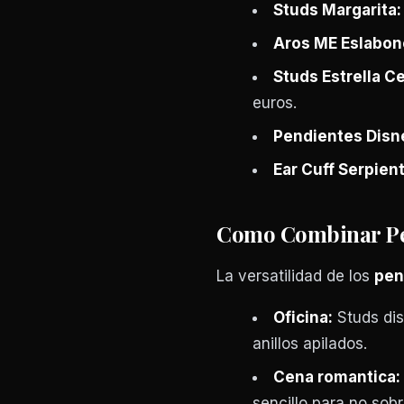
Studs Margarita:
Aros ME Eslabon
Studs Estrella Ce
euros.
Pendientes Disne
Ear Cuff Serpient
Como Combinar Pen
La versatilidad de los
pen
Oficina:
Studs dis
anillos apilados.
Cena romantica:
sencillo para no sob