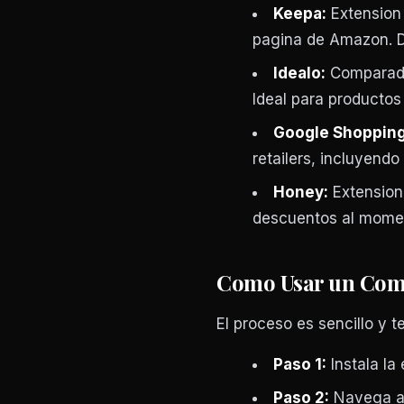
Keepa:
Extension 
pagina de Amazon. D
Idealo:
Comparador
Ideal para producto
Google Shopping
retailers, incluyend
Honey:
Extension
descuentos al mome
Como Usar un Com
El proceso es sencillo y t
Paso 1:
Instala l
Paso 2:
Navega al