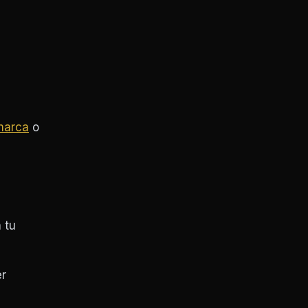
 marca
o
 tu
er