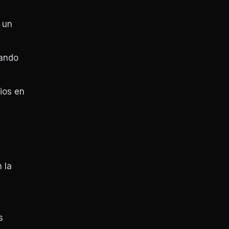
 un
rando
ios en
 la
s