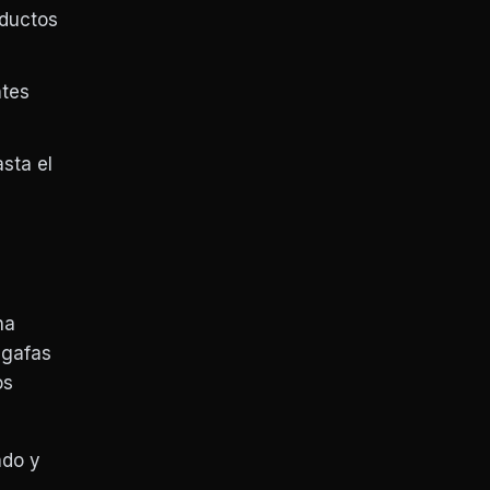
oductos
ntes
sta el
na
 gafas
os
ado y