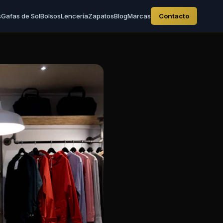
s
Gafas de Sol
Bolsos
Lencería
Zapatos
Blog
Marcas
Contacto