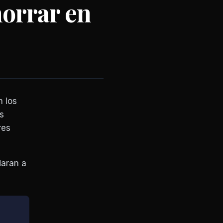
orrar en
 los
s
res
daran a